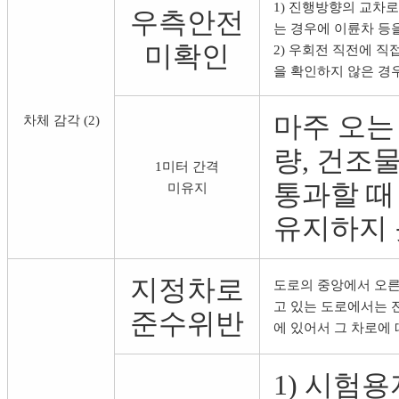
1) 진행방향의 교차
우측안전
는 경우에 이륜차 등
미확인
2) 우회전 직전에 직
을 확인하지 않은 경
마주 오는
차체 감각 (2)
량, 건조
1미터 간격
통과할 때
미유지
유지하지 
지정차로
도로의 중앙에서 오른
고 있는 도로에서는 
준수위반
에 있어서 그 차로에
1) 시험