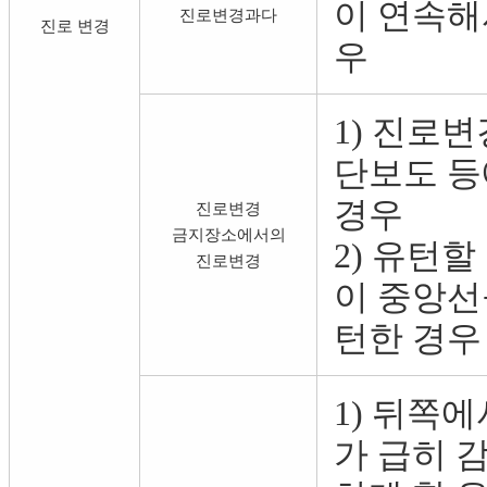
이 연속해
진로변경과다
진로 변경
우
1) 진로
단보도 등
경우
진로변경
금지장소에서의
2) 유턴
진로변경
이 중앙선
턴한 경우
1) 뒤쪽
가 급히 