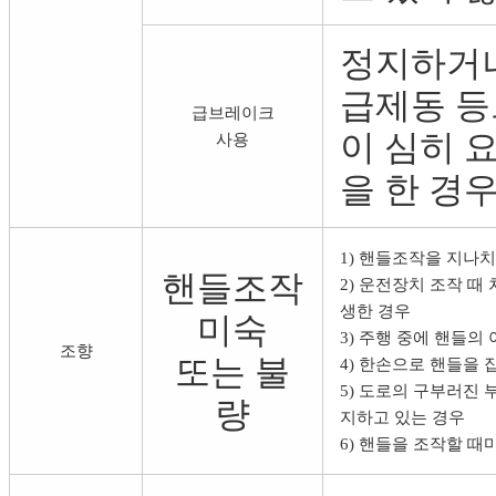
정지하거나
급제동 등
급브레이크
이 심히 
사용
을 한 경
1) 핸들조작을 지나
핸들조작
2) 운전장치 조작 때
생한 경우
미숙
3) 주행 중에 핸들의
조향
또는 불
4) 한손으로 핸들을 
5) 도로의 구부러진
량
지하고 있는 경우
6) 핸들을 조작할 때