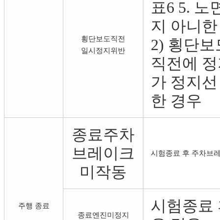
표6 5. 
지 아니한
횡단보도직전
2) 횡단
일시정지위반
직전에 정
가 정지선
한 경우
종료주차
브레이크
시험종료 후 주차브레
미작동
시험종료 
주행 종료
종료엔진미정지