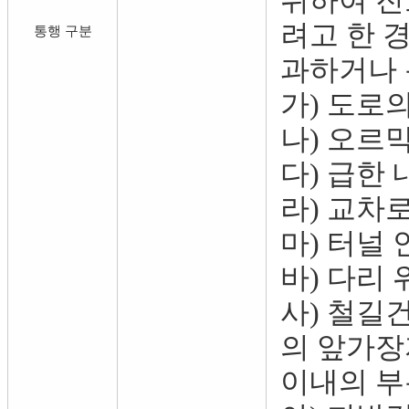
위하여 진
려고 한 
통행 구분
과하거나 
가) 도로
나) 오르
다) 급한
라) 교차
마) 터널 
바) 다리 
사) 철길
의 앞가장
이내의 부