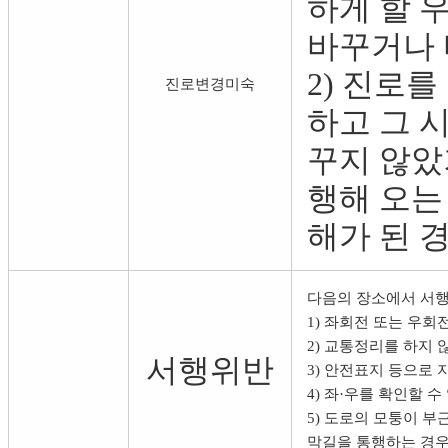
하게 할 
바꾸거나 
2) 진로
진로변경미숙
하고 그 
꾸지 않았
행해 오는
해가 된 
다음의 장소에서 서행
1) 좌회전 또는 우
2) 교통정리를 하지
서행위반
3) 안전표지 등으로
4) 좌·우를 확인할 
5) 도로의 모퉁이 
막길을 통행하는 경