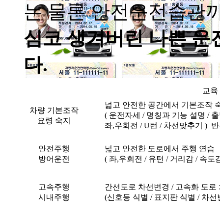
는 물론 안전운전습관까
심코 생겨버린 나쁜 운
다.
교육
넓고 안전한 공간에서 기본조작 
차량 기본조작
( 운전자세 / 명칭과 기능 설명 / 출발
요령 숙지
좌,우회전 / U턴 / 차선맞추기 ) 
안전주행
넓고 안전한 도로에서 주행 연습
방어운전
( 좌,우회전 / 유턴 / 거리감 / 속
고속주행
간선도로 차선변경 / 고속화 도로 
시내주행
(신호등 식별 / 표지판 식별 / 차선변